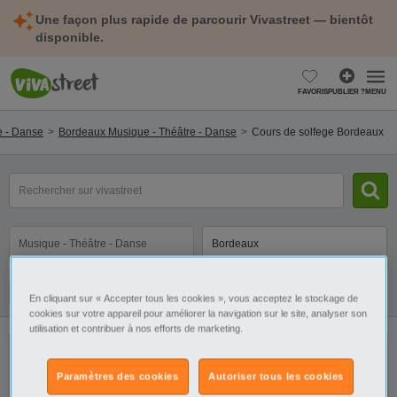
Une façon plus rapide de parcourir Vivastreet — bientôt
disponible.
FAVORIS
PUBLIER ?
MENU
e - Danse
Bordeaux Musique - Théâtre - Danse
Cours de solfege Bordeaux
mot(s)
clé(s)
Catégorie
Sélectionnez la localisation
Galerie
Alerte
En cliquant sur « Accepter tous les cookies », vous acceptez le stockage de
cookies sur votre appareil pour améliorer la navigation sur le site, analyser son
utilisation et contribuer à nos efforts de marketing.
Il n'y a pas de résultats. Élargissez votre
Paramètres des cookies
Autoriser tous les cookies
recherche pour retrouver toutes nos