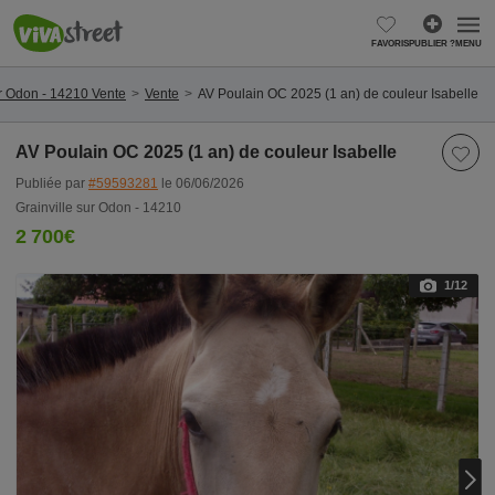
FAVORIS
PUBLIER ?
MENU
ur Odon - 14210 Vente
Vente
AV Poulain OC 2025 (1 an) de couleur Isabelle
AV Poulain OC 2025 (1 an) de couleur Isabelle
Publiée par
#59593281
le 06/06/2026
Grainville sur Odon - 14210
2 700€
1
/12