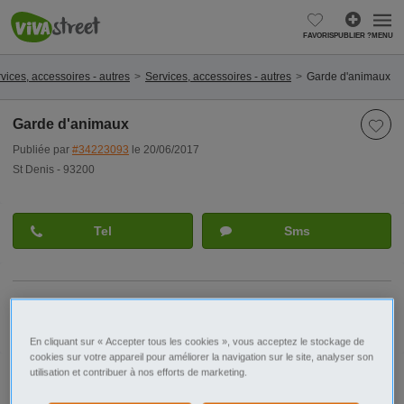
FAVORIS
PUBLIER ?
MENU
vices, accessoires - autres
Services, accessoires - autres
Garde d'animaux
Garde d'animaux
Publiée par
#34223093
le 20/06/2017
St Denis - 93200
Tel
Sms
Signaler cette annonce
En cliquant sur « Accepter tous les cookies », vous acceptez le stockage de
cookies sur votre appareil pour améliorer la navigation sur le site, analyser son
utilisation et contribuer à nos efforts de marketing.
Ville/Code postal
Ile de France
Seine-Saint-Denis