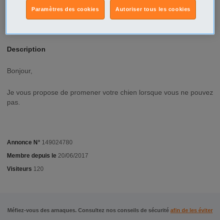
St Denis - 93200
Paramètres des cookies
Autoriser tous les cookies
Type d'annonce
Particulier Recherche
Description
Bonjour,
Je vous propose de promener votre chien lorsque vous ne pouvez
pas.
Annonce N°
149024780
Membre depuis le
20/06/2017
Visiteurs
120
Méfiez-vous des arnaques. Consultez nos conseils de sécurité
afin de les éviter