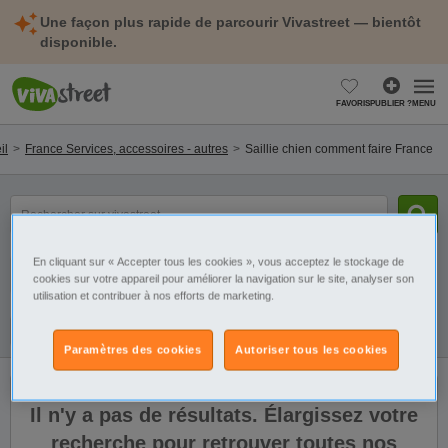
Une façon plus rapide de parcourir Vivastreet — bientôt
disponible.
FAVORIS
PUBLIER ?
MENU
il
France Services, accessoires - autres
Saillie chien comment faire France
mot(s)
clé(s)
En cliquant sur « Accepter tous les cookies », vous acceptez le stockage de
Catégorie
Sélectionnez la localisation
cookies sur votre appareil pour améliorer la navigation sur le site, analyser son
utilisation et contribuer à nos efforts de marketing.
Galerie
Alerte
Paramètres des cookies
Autoriser tous les cookies
Il n'y a pas de résultats. Élargissez votre
recherche pour retrouver toutes nos