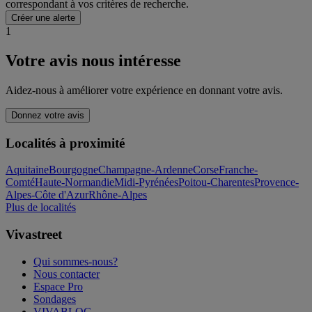
correspondant à vos critères de recherche.
Créer une alerte
1
Votre avis nous intéresse
Aidez-nous à améliorer votre expérience en donnant votre avis.
Donnez votre avis
Localités à proximité
Aquitaine
Bourgogne
Champagne-Ardenne
Corse
Franche-
Comté
Haute-Normandie
Midi-Pyrénées
Poitou-Charentes
Provence-
Alpes-Côte d'Azur
Rhône-Alpes
Plus de localités
Vivastreet
Qui sommes-nous?
Nous contacter
Espace Pro
Sondages
VIVABLOG