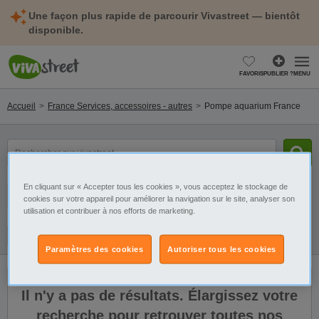
Une façon plus rapide de parcourir Vivastreet — bientôt
disponible.
FAVORIS
PUBLIER ?
MENU
Accueil
France Services, accessoires - autres
Pompe aquarium France
mot(s)
clé(s)
En cliquant sur « Accepter tous les cookies », vous acceptez le stockage de
Catégorie
Sélectionnez la localisation
cookies sur votre appareil pour améliorer la navigation sur le site, analyser son
utilisation et contribuer à nos efforts de marketing.
Galerie
Alerte
Paramètres des cookies
Autoriser tous les cookies
Il n'y a pas de résultats. Élargissez votre
recherche pour retrouver toutes nos