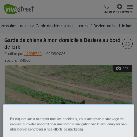
FAVORIS
PUBLIER ?
MENU
ccessoires - autres
Garde de chiens à mon domicile à Béziers au bord de lorb
Garde de chiens à mon domicile à Béziers au bord
de lorb
Publiée par
#7995732
le 02/05/2026
Beziers - 34500
1
/3
En cliquant sur « Accepter tous les cookies », vous acceptez le stockage de
cookies sur votre appareil pour améliorer la navigation sur le site, analyser son
utilisation et contribuer à nos efforts de marketing.