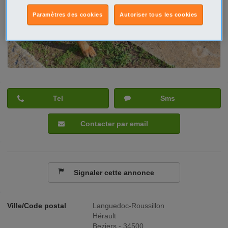
Paramètres des cookies
Autoriser tous les cookies
Tel
Sms
Contacter par email
Signaler cette annonce
Ville/Code postal
Languedoc-Roussillon
Hérault
Beziers - 34500