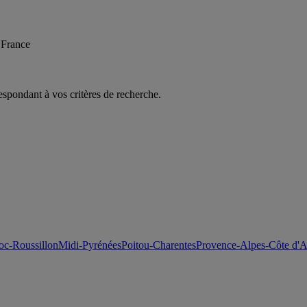
 France
espondant à vos critères de recherche.
c-Roussillon
Midi-Pyrénées
Poitou-Charentes
Provence-Alpes-Côte d'A