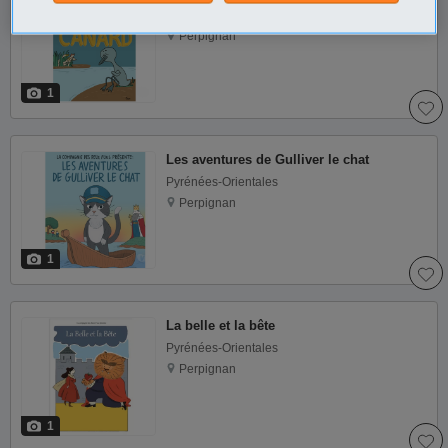
Pyrénées-Orientales
Perpignan
1
Les aventures de Gulliver le chat
Pyrénées-Orientales
Perpignan
1
La belle et la bête
Pyrénées-Orientales
Perpignan
1