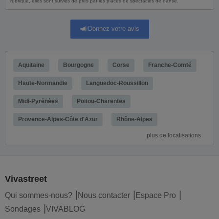
rubrique, elles sont suivies de près par les places de spectacles de danse.
Donnez votre avis
Aquitaine
Bourgogne
Corse
Franche-Comté
Haute-Normandie
Languedoc-Roussillon
Midi-Pyrénées
Poitou-Charentes
Provence-Alpes-Côte d'Azur
Rhône-Alpes
plus de localisations
Vivastreet
Qui sommes-nous?
Nous contacter
Espace Pro
Sondages
VIVABLOG