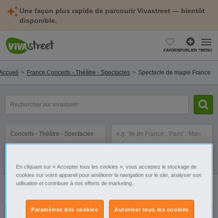
Une façon plus rapide de parcourir Vivastreet — bientôt
disponible.
FAVORIS
PUBLIER ?
MENU
Accueil
France Concerts - Théâtre - Spectacles
Spectacle de magie France
mot(s)
clé(s)
Catégorie
Sélectionnez la localisation
Galerie
Alerte
En cliquant sur « Accepter tous les cookies », vous acceptez le stockage de
cookies sur votre appareil pour améliorer la navigation sur le site, analyser son
utilisation et contribuer à nos efforts de marketing.
3 annonces
Spectacle de magie France
Paramètres des cookies
Autoriser tous les cookies
Le vilain petit canard