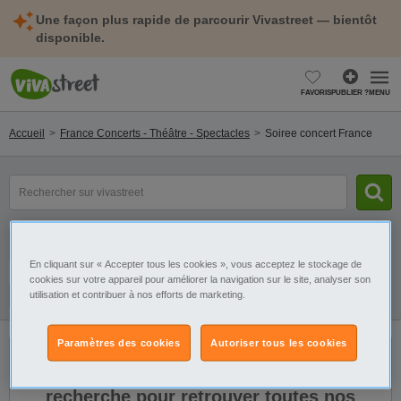
Une façon plus rapide de parcourir Vivastreet — bientôt
disponible.
FAVORIS
PUBLIER ?
MENU
Accueil
France Concerts - Théâtre - Spectacles
Soiree concert France
mot(s)
clé(s)
Catégorie
Sélectionnez la localisation
En cliquant sur « Accepter tous les cookies », vous acceptez le stockage de
cookies sur votre appareil pour améliorer la navigation sur le site, analyser son
utilisation et contribuer à nos efforts de marketing.
Galerie
Alerte
Paramètres des cookies
Autoriser tous les cookies
Il n'y a pas de résultats. Élargissez votre
recherche pour retrouver toutes nos