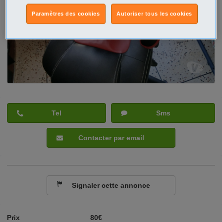
Paramètres des cookies
Autoriser tous les cookies
Tel
Sms
Contacter par email
Signaler cette annonce
Prix
80€