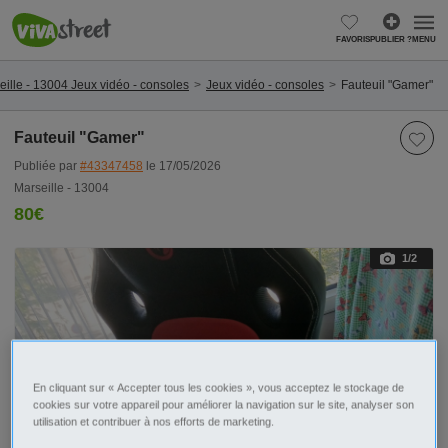
FAVORIS
PUBLIER ?
MENU
eille - 13004 Jeux vidéo - consoles
Jeux vidéo - consoles
Fauteuil "Gamer"
Fauteuil "Gamer"
Publiée par
#43347458
le 17/05/2026
Marseille - 13004
80€
1
/2
En cliquant sur « Accepter tous les cookies », vous acceptez le stockage de
cookies sur votre appareil pour améliorer la navigation sur le site, analyser son
utilisation et contribuer à nos efforts de marketing.