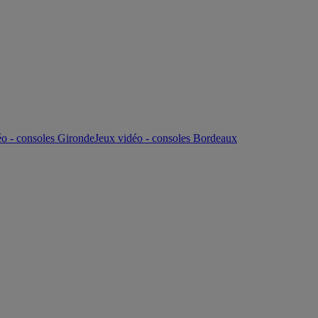
éo - consoles Gironde
Jeux vidéo - consoles Bordeaux