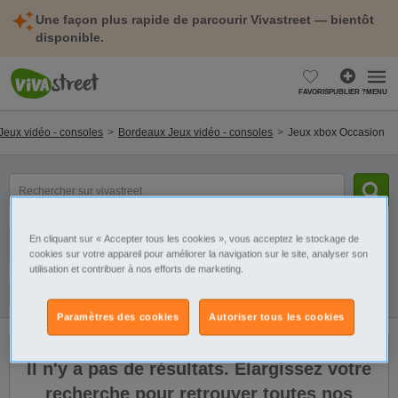
Une façon plus rapide de parcourir Vivastreet — bientôt
disponible.
FAVORIS
PUBLIER ?
MENU
Jeux vidéo - consoles
Bordeaux Jeux vidéo - consoles
Jeux xbox Occasion
mot(s)
clé(s)
Catégorie
Sélectionnez la localisation
En cliquant sur « Accepter tous les cookies », vous acceptez le stockage de
cookies sur votre appareil pour améliorer la navigation sur le site, analyser son
utilisation et contribuer à nos efforts de marketing.
Filtres
Galerie
Alerte
Paramètres des cookies
Autoriser tous les cookies
Il n'y a pas de résultats. Élargissez votre
recherche pour retrouver toutes nos