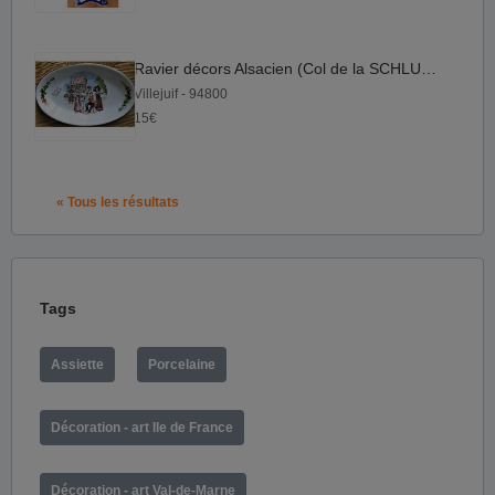
Ravier décors Alsacien (Col de la SCHLUCHT-Anne Ehret)
Villejuif - 94800
15€
« Tous les résultats
Tags
Assiette
Porcelaine
Décoration - art Ile de France
Décoration - art Val-de-Marne