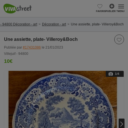
FAVORIS
PUBLIER ?
MENU
f - 94800 Décoration - art
Décoration - art
Une assiette, plate- Villeroy&Boch
Une assiette, plate- Villeroy&Boch
Publiée par
#17431086
le 21/01/2023
Villejuif - 94800
10€
1
/4