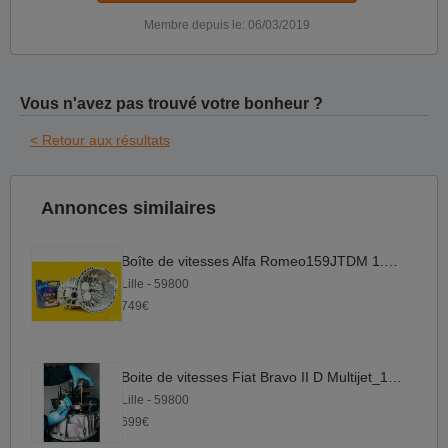
Membre depuis le: 06/03/2019
Vous n'avez pas trouvé votre bonheur ?
< Retour aux résultats
Annonces similaires
Boîte de vitesses Alfa Romeo159JTDM 1.9 | M32 1.9
Lille - 59800
749€
Boite de vitesses Fiat Bravo II D Multijet_1.9 | M32 1.9
Lille - 59800
699€