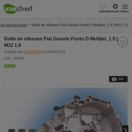
FAVORIS
PUBLIER ?
MENU
 et services auto
Boîte de vitesses Fiat Grande Punto D Multijet_1.9 | M32 1.9
Boîte de vitesses Fiat Grande Punto D Multijet_1.9 |
M32 1.9
Publiée par
#43036999
le 01/04/2019
Lille - 59000
699€
1
/4