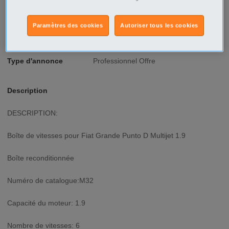
Prix
699€
Ville/Code postal
Nord-Pas-de-Calais
Nord
Paramètres des cookies
Autoriser tous les cookies
Lille
Lille - 59000
Type d'annonce
Professionnel Offre
Description
DESCRIPTION:
Boîte de vitesses pour Fiat Grande Punto D Multijet 1.9
Boîte reconditionnée
Numéro de catalogue:M32
Capacité du moteur: 1.9
Nombre de vitesses: 6