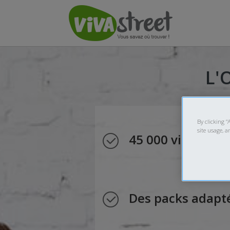
L'
By clicking “
site usage, a
45 000 visites pa
Des packs adapté